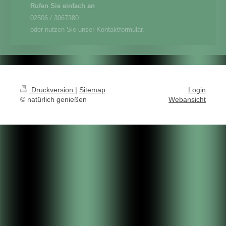
Rufen Sie einfach an
02506 / 3067380
oder nutzen Sie unser Kontaktformular.
Druckversion
|
Sitemap
Login
© natürlich genießen
Webansicht