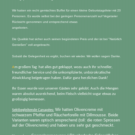
Wir hatten ein recht gemischtes Buffet für einen kleine Geburtstagsfeier mit 20 
Personen. Es wurde selbst bei der geringen Personenanzahl auf Vegetarier 
Rücksicht genommen und entsprechend etwas

angeboten.
Die Qualität hat sicher auch seinen begündeten Preis und der ist bei "Natürlich 
Genießen" voll angebracht.
Sobald die Gelegenheit es ergibt, buchen wir wieder. Wir wollen sagen Danke.
A
m großem Tag hat alles gut geklappt, wozu auch Ihr schneller,
freundlicher Service und die unkomplizierte, unbürokratische
Abwicklung beigetragen haben. Dafür ganz herzlichen Dank!
Ihr Essen wurde von unseren Gästen sehr gelobt. Auch die Mengen
waren absolut ausreichend, beim Fleisch vielleicht sogar etwas zu
großzügig bemessen.
Wir hatten Olivencreme mit
Sektbegleitende Canapées:
schwarzem Pfeffer und Räucherforelle mit Dillmousse. Beide
Varianten waren optisch ansprechend (toll: die roten Sprossen
auf der Olivencreme) und haben uns sehr gut geschmeckt.