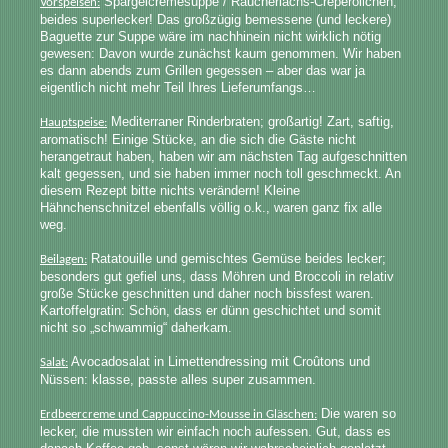
Spargelcremesuppe / Räucherlachs-Crêperöllchen,
Vorspeisen:
beides superlecker! Das großzügig bemessene (und leckere)
Baguette zur Suppe wäre im nachhinein nicht wirklich nötig
gewesen: Davon wurde zunächst kaum genommen. Wir haben
es dann abends zum Grillen gegessen – aber das war ja
eigentlich nicht mehr Teil Ihres Lieferumfangs…
Mediterraner Rinderbraten; großartig! Zart, saftig,
Hauptspeise:
aromatisch! Einige Stücke, an die sich die Gäste nicht
herangetraut haben, haben wir am nächsten Tag aufgeschnitten
kalt gegessen, und sie haben immer noch toll geschmeckt. An
diesem Rezept bitte nichts verändern! Kleine
Hähnchenschnitzel ebenfalls völlig o.k., waren ganz fix alle
weg.
Ratatouille und gemischtes Gemüse beides lecker;
Beilagen:
besonders gut gefiel uns, dass Möhren und Broccoli in relativ
große Stücke geschnitten und daher noch bissfest waren.
Kartoffelgratin: Schön, dass er dünn geschichtet und somit
nicht so „schwammig“ daherkam.
Avocadosalat in Limettendressing mit Croûtons und
Salat:
Nüssen: klasse, passte alles super zusammen.
Die waren so
Erdbeercreme und Cappuccino-Mousse in Gläschen:
lecker, die mussten wir einfach noch aufessen. Gut, dass es