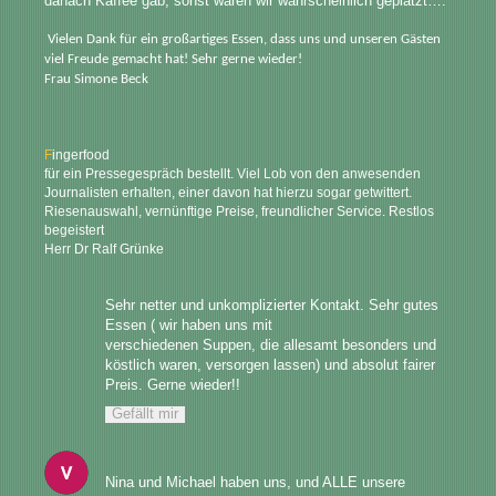
danach Kaffee gab, sonst wären wir wahrscheinlich geplatzt….
Vielen Dank für ein großartiges Essen, dass uns und unseren Gästen
viel Freude gemacht hat! Sehr gerne wieder!
Frau Simone Beck
F
ingerfood

für ein Pressegespräch bestellt. Viel Lob von den anwesenden 
Journalisten erhalten, einer davon hat hierzu sogar getwittert. 
Riesenauswahl, vernünftige Preise, freundlicher Service. Restlos

begeistert
Herr Dr Ralf Grünke
Sehr netter und unkomplizierter Kontakt. Sehr gutes 
Essen ( wir haben uns mit

verschiedenen Suppen, die allesamt besonders und 
köstlich waren, versorgen lassen) und absolut fairer 
Preis. Gerne wieder!!
Gefällt mir
Nina und Michael haben uns, und ALLE unsere 