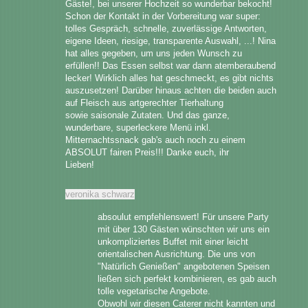
Gäste!, bei unserer Hochzeit so wunderbar bekocht!

Schon der Kontakt in der Vorbereitung war super: 
tolles Gespräch, schnelle, zuverlässige Antworten, 
eigene Ideen, riesige, transparente Auswahl, ...! Nina 
hat alles gegeben, um uns jeden Wunsch zu

erfüllen!! Das Essen selbst war dann atemberaubend 
lecker! Wirklich alles hat geschmeckt, es gibt nichts 
auszusetzen! Darüber hinaus achten die beiden auch 
auf Fleisch aus artgerechter Tierhaltung

sowie saisonale Zutaten. Und das ganze, 
wunderbare, superleckere Menü inkl. 
Mitternachtssnack gab's auch noch zu einem 
ABSOLUT fairen Preis!!! Danke euch, ihr

Lieben!
veronika schwarz
absoulut empfehlenswert! Für unsere Party 
mit über 130 Gästen wünschten wir uns ein

unkompliziertes Buffet mit einer leicht 
orientalischen Ausrichtung. Die uns von 
"Natürlich Genießen" angebotenen Speisen 
ließen sich perfekt kombinieren, es gab auch 
tolle vegetarische Angebote.

Obwohl wir diesen Caterer nicht kannten und 